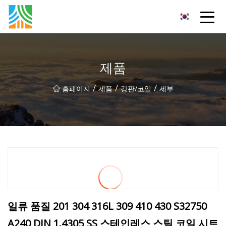
탄소강관(주)
제품
/
/
/
홈페이지
제품
강판/코일
세부
일류 품질 201 304 316L 309 410 430 S32750
A240 DIN 1.4305 SS 스테인레스 스틸 코일 시트