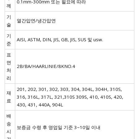
0.1mm-300mm 또는 필요에 따라
께
기
열간압연/냉간압연
술
기
AISI, ASTM, DIN, JIS, GB, JIS, SUS 및 usw.
준
표
면
2B/BA/HAARLINIE/8KNO.4
처
리
201, 202, 301, 302, 303, 304, 304L, 304H, 310S,
재
316, 316L, 317L, 321,310S 309S, 410, 410S, 420,
료
430, 431, 440A, 904L
배
송
보증금 수령 후 영업일 기준 3~10일 이내
시
간